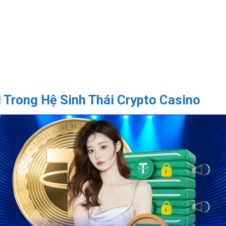
Trong Hệ Sinh Thái Crypto Casino