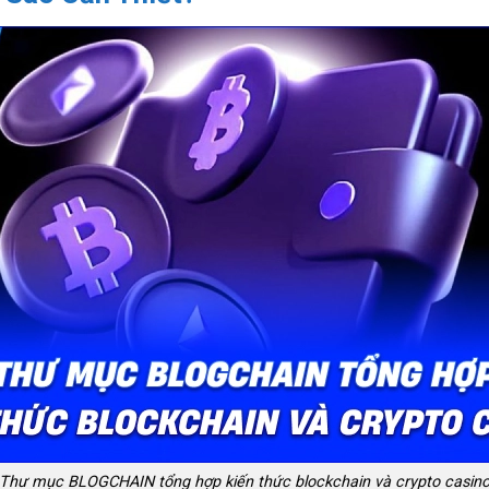
Thư mục BLOGCHAIN tổng hợp kiến thức blockchain và crypto casin