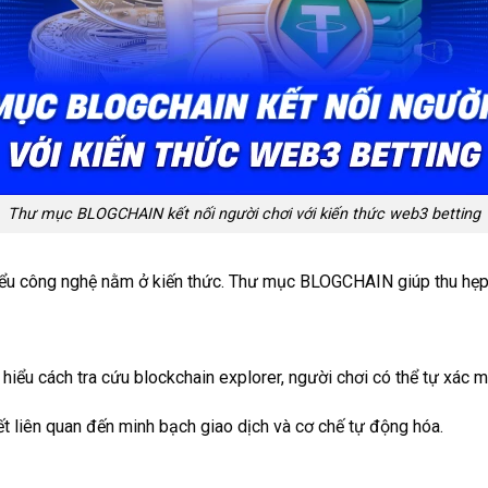
Thư mục BLOGCHAIN kết nối người chơi với kiến thức web3 betting
hiểu công nghệ nằm ở kiến thức. Thư mục BLOGCHAIN giúp thu hẹ
hiểu cách tra cứu blockchain explorer, người chơi có thể tự xác m
liên quan đến minh bạch giao dịch và cơ chế tự động hóa.