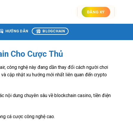
ĐĂNG KÝ
HƯỚNG DẪN
BLOGCHAIN
ain Cho Cược Thủ
fair, công nghệ này đang dần thay đổi cách người chơi
h và cập nhật xu hướng mới nhất liên quan đến crypto
ác nội dung chuyên sâu về blockchain casino, tiền điện
đồng cá cược công nghệ cao.