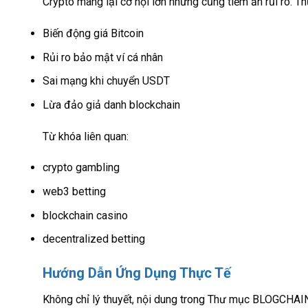
Crypto mang lại cơ hội lớn nhưng cũng tiềm ẩn rủi ro. 
Biến động giá Bitcoin
Rủi ro bảo mật ví cá nhân
Sai mạng khi chuyển USDT
Lừa đảo giả danh blockchain
Từ khóa liên quan:
crypto gambling
web3 betting
blockchain casino
decentralized betting
Hướng Dẫn Ứng Dụng Thực Tế
Không chỉ lý thuyết, nội dung trong Thư mục BLOGCHAI