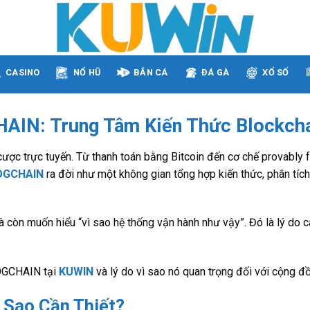
CASINO
NỔ HŨ
BẮN CÁ
ĐÁ GÀ
XỔ SỐ
IN: Trung Tâm Kiến Thức Blockch
cược trực tuyến. Từ thanh toán bằng Bitcoin đến cơ chế provably 
OGCHAIN
ra đời như một không gian tổng hợp kiến thức, phân tíc
à còn muốn hiểu “vì sao hệ thống vận hành như vậy”. Đó là lý do c
LOGCHAIN tại
KUWIN
và lý do vì sao nó quan trọng đối với cộng 
Sao Cần Thiết?