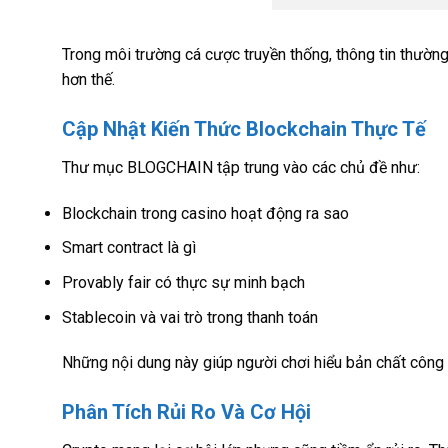
Trong môi trường cá cược truyền thống, thông tin thường
hơn thế.
Cập Nhật Kiến Thức Blockchain Thực Tế
Thư mục BLOGCHAIN tập trung vào các chủ đề như:
Blockchain trong casino hoạt động ra sao
Smart contract là gì
Provably fair có thực sự minh bạch
Stablecoin và vai trò trong thanh toán
Những nội dung này giúp người chơi hiểu bản chất công 
Phân Tích Rủi Ro Và Cơ Hội