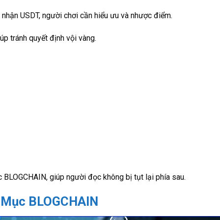
 nhận USDT, người chơi cần hiểu ưu và nhược điểm.
 tránh quyết định vội vàng.
 BLOGCHAIN, giúp người đọc không bị tụt lại phía sau.
hư Mục BLOGCHAIN